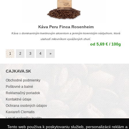
Káva Peru Finca Rosenheim
Káva s dominantným kvetinovým akcentom a jemným korenistým nádychom, ktorá
ulahodí milovníkom vyvážených chutí.
od 5,69 € / 100g
1
2
3
4
»
CAJKAVA.SK
Obchodné podmienky
Poštovné a balné
Reklamačný poriadok
Kontaktné údaje
Ochrana osobných údajov
Kaviareň Clematis
Len tá najlepšia kvalita
Tento web používa k poskytovaniu služieb, personalizácii reklám a