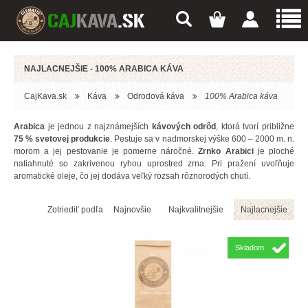
NAJLACNEJŠIE - 100% ARABICA KÁVA
CajKava.sk
Káva
Odrodová káva
100% Arabica káva
Arabica
je jednou z najznámejších
kávových odrôd
, ktorá tvorí približne
75 % svetovej produkcie
. Pestuje sa v nadmorskej výške 600 – 2000 m. n.
morom a jej pestovanie je pomerne náročné.
Zrnko Arabici
je ploché
natiahnuté so zakrivenou ryhou uprostred zrna. Pri pražení uvoľňuje
aromatické oleje, čo jej dodáva veľký rozsah rôznorodých chutí.
Zotriediť podľa
Najnovšie
Najkvalitnejšie
Najlacnejšie
Skladom