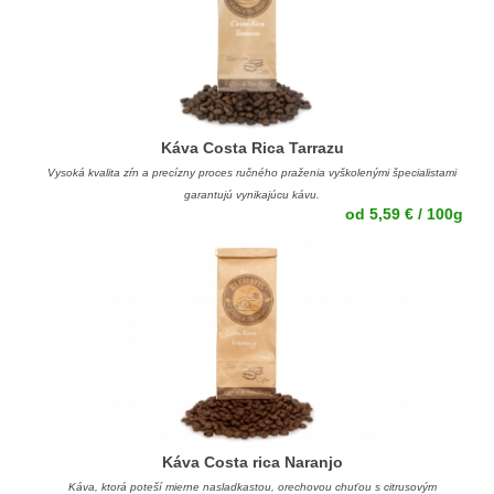
Káva Costa Rica Tarrazu
Vysoká kvalita zŕn a precízny proces ručného praženia vyškolenými špecialistami
garantujú vynikajúcu kávu.
od 5,59 € / 100g
Káva Costa rica Naranjo
Káva, ktorá poteší mierne nasladkastou, orechovou chuťou s citrusovým