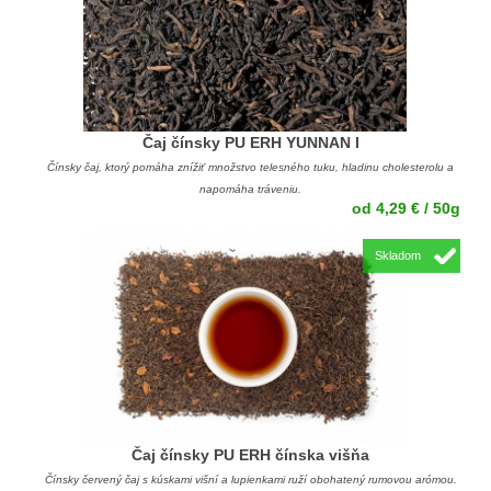
Čaj čínsky PU ERH YUNNAN I
Čínsky čaj, ktorý pomáha znížiť množstvo telesného tuku, hladinu cholesterolu a
napomáha tráveniu.
od 4,29 € / 50g
Skladom
Čaj čínsky PU ERH čínska višňa
Čínsky červený čaj s kúskami višní a lupienkami ruží obohatený rumovou arómou.