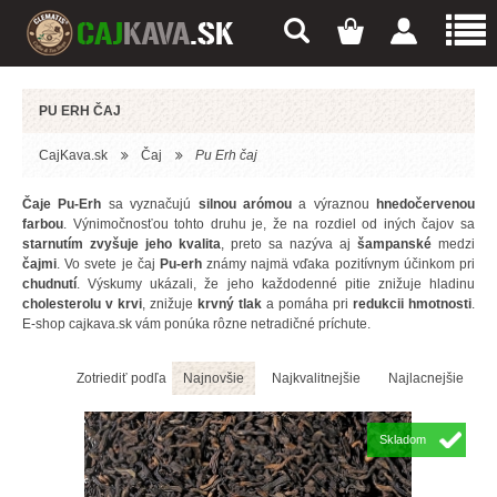
PU ERH ČAJ
CajKava.sk
Čaj
Pu Erh čaj
Čaje Pu-Erh
sa vyznačujú
silnou arómou
a výraznou
hnedočervenou
farbou
. Výnimočnosťou tohto druhu je, že na rozdiel od iných čajov sa
starnutím zvyšuje jeho kvalita
, preto sa nazýva aj
šampanské
medzi
čajmi
. Vo svete je čaj
Pu-erh
známy najmä vďaka pozitívnym účinkom pri
chudnutí
. Výskumy ukázali, že jeho každodenné pitie znižuje hladinu
cholesterolu v krvi
, znižuje
krvný tlak
a pomáha pri
redukcii hmotnosti
.
E-shop
cajkava.sk
vám ponúka rôzne netradičné príchute.
Zotriediť podľa
Najnovšie
Najkvalitnejšie
Najlacnejšie
Skladom