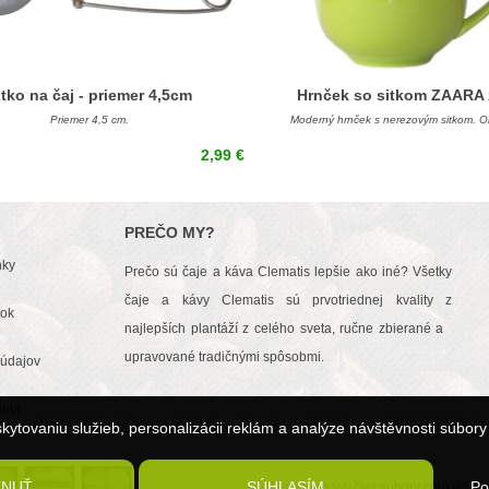
itko na čaj - priemer 4,5cm
Hrnček so sitkom ZAARA 
Priemer 4,5 cm.
Moderný hrnček s nerezovým sitkom. O
2,99 €
PREČO MY?
nky
Prečo sú čaje a káva Clematis lepšie ako iné? Všetky
čaje a kávy Clematis sú prvotriednej kvality z
dok
najlepších plantáží z celého sveta, ručne zbierané a
upravované tradičnými spôsobmi.
údajov
lita
kytovaniu služieb, personalizácii reklám a analýze návštěvnosti súbory
TNUŤ
SÚHLASÍM
Po
Tento web využíva súbory cookies. P