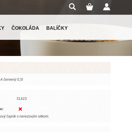
KY
ČOKOLÁDA
BALÍČKY
A červený 0,5l
31423
e:
viac ako 10 dní
ový čajník s nerezovým sitkom.