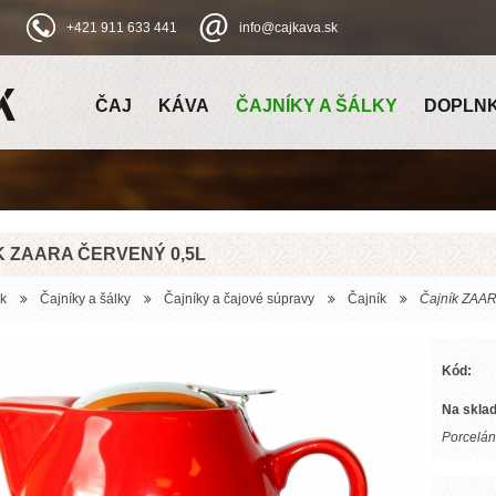
+421 911 633 441
info@cajkava.sk
ČAJ
KÁVA
ČAJNÍKY A ŠÁLKY
DOPLN
K ZAARA ČERVENÝ 0,5L
k
Čajníky a šálky
Čajníky a čajové súpravy
Čajník
Čajník ZAAR
Kód:
Na sklad
Porcelán