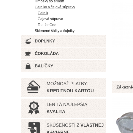
Hrnčeky so sitkom
Čajníky a čajové súpravy
Čajník
Čajová súprava
Tea for One
Sklenené šálky a čajníky
DOPLNKY
ČOKOLÁDA
BALÍČKY
MOŽNOSŤ PLATBY
Zákazníc
KREDITNOU KARTOU
LEN TÁ NAJLEPŠIA
KVALITA
SKÚSENOSTI Z
VLASTNEJ
KAVIARNE