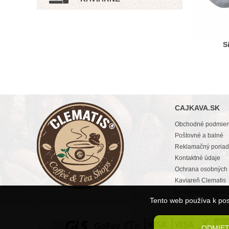
S
CAJKAVA.SK
Obchodné podmie
Poštovné a balné
Reklamačný poria
Kontaktné údaje
Ochrana osobných 
Kaviareň Clematis
Len tá najlepšia kva
Tento web používa k pos
ODMIE