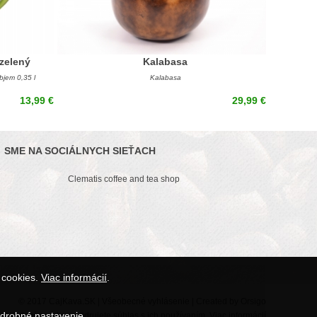
zelený
Kalabasa
bjem 0,35 l
Kalabasa
13,99 €
29,99 €
SME NA SOCIÁLNYCH SIEŤACH
Clematis coffee and tea shop
 cookies.
Viac informácií
.
© 2017
CajKava.SK
|
Všeobecné vyhlásenie
| Created by
Orsigo
drobné nastavenie
rehliadaním webu vyjadrujete súhlas s ich používaním.
Viac informácií