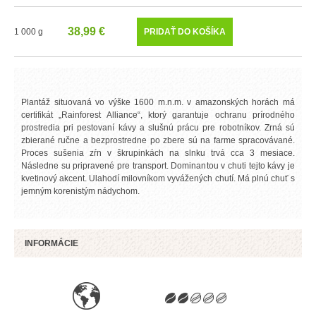
38,99 €
1 000 g
Plantáž situovaná vo výške 1600 m.n.m. v amazonských horách má
certifikát „Rainforest Alliance“, ktorý garantuje ochranu prírodného
prostredia pri pestovaní kávy a slušnú prácu pre robotníkov. Zrná sú
zbierané ručne a bezprostredne po zbere sú na farme spracovávané.
Proces sušenia zŕn v škrupinkách na slnku trvá cca 3 mesiace.
Následne su pripravené pre transport. Dominantou v chuti tejto kávy je
kvetinový akcent. Ulahodí milovníkom vyvážených chutí. Má plnú chuť s
jemným korenistým nádychom.
INFORMÁCIE