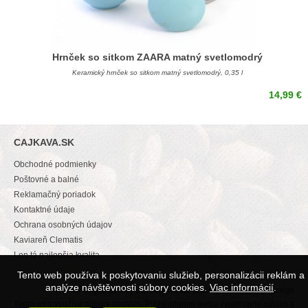
Hrnček so sitkom ZAARA matný svetlomodrý
Keramický hrnček so sitkom matný svetlomodrý, 0,35 l
14,99 €
CAJKAVA.SK
Obchodné podmienky
Poštovné a balné
Reklamačný poriadok
Kontaktné údaje
Ochrana osobných údajov
Kaviareň Clematis
Len tá najlepšia kvalita
Tento web používa k poskytovaniu služieb, personalizácii reklám a
analýze návštěvnosti súbory cookies.
Viac informácií
.
© 2017
CajKava.SK
|
Všeobecné vyhlásenie
| Created by
Orsigo
Tento web využíva súbory cookies. Prehliadaním webu vyjadrujete súhlas s