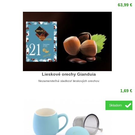
63,99 €
Lieskové orechy Gianduia
Nezameniteľná sladkosť lieskových orechov.
1,69 €
Skladom