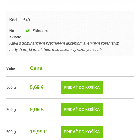
Kód:
549
Na
Skladom
sklade:
Káva s dominantným kvetinovým akcentom a jemným korenistým
nádychom, ktorá ulahodí milovníkom vyvážených chutí.
Cena
Váha
5,69 €
100 g
9,09 €
200 g
19,99 €
500 g