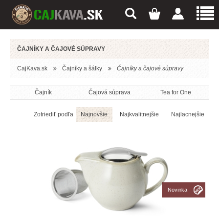
ČAJNÍKY A ČAJOVÉ SÚPRAVY
CajKava.sk
Čajníky a šálky
Čajníky a čajové súpravy
Čajník
Čajová súprava
Tea for One
Zotriediť podľa
Najnovšie
Najkvalitnejšie
Najlacnejšie
Novinka