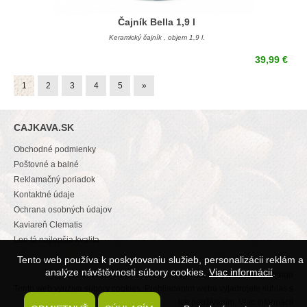
Čajník Bella 1,9 l
Keramický čajník , objem 1,9 l.
39,99 €
1
2
3
4
5
»
CAJKAVA.SK
Obchodné podmienky
Poštovné a balné
Reklamačný poriadok
Kontaktné údaje
Ochrana osobných údajov
Kaviareň Clematis
Len tá najlepšia kvalita
Tento web používa k poskytovaniu služieb, personalizácii reklám a
analýze návštěvnosti súbory cookies.
Viac informácií
.
© 2017
CajKava.SK
|
Všeobecné vyhlásenie
| Created by
Orsigo
Tento web využíva súbory cookies. Prehliadaním webu vyjadrujete súhlas s
ich používaním.
Viac informácií