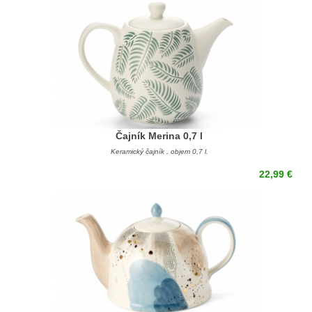
Čajník Merina 0,7 l
Keramický čajník , objem 0,7 l.
22,99 €