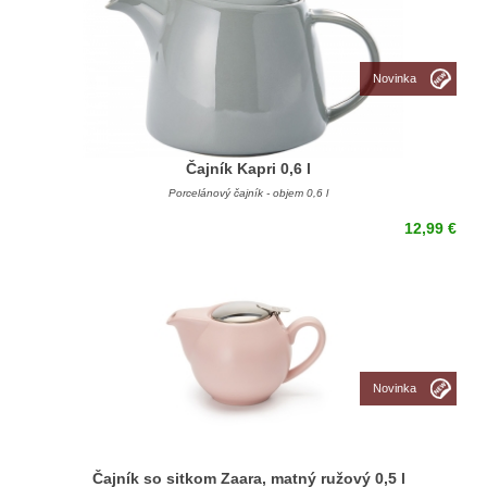
Novinka
Čajník Kapri 0,6 l
Porcelánový čajník - objem 0,6 l
12,99 €
Novinka
Čajník so sitkom Zaara, matný ružový 0,5 l