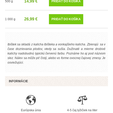
14,99 €
500 g
26,99 €
1 000 g
Ibištek sa skladá z kalicha Ibišteka a vonkajšieho kalicha. Zbierajú sa v
čase dozrievania plodov, vtedy sa sušia. Dužinaté a mierne drobivé
kalichy nadobudnú typickú červenú farbu. Poznáme ho aj pod názvom
slez. Nálev sa môže piť čistý, alebo vo forme ovocnej čajovej zmesy. Je
osviežujúci.
INFORMÁCIE
Európska únia
4-5 čaj.lyžičiek na liter