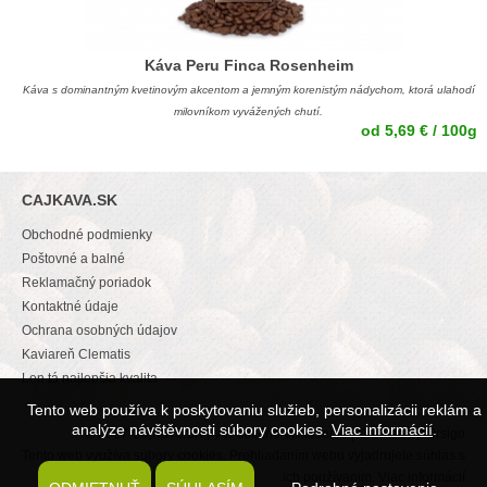
Káva Peru Finca Rosenheim
Káva s dominantným kvetinovým akcentom a jemným korenistým nádychom, ktorá ulahodí
milovníkom vyvážených chutí.
od 5,69 € / 100g
CAJKAVA.SK
Obchodné podmienky
Poštovné a balné
Reklamačný poriadok
Kontaktné údaje
Ochrana osobných údajov
Kaviareň Clematis
Len tá najlepšia kvalita
Tento web používa k poskytovaniu služieb, personalizácii reklám a
analýze návštěvnosti súbory cookies.
Viac informácií
.
© 2017
CajKava.SK
|
Všeobecné vyhlásenie
| Created by
Orsigo
Tento web využíva súbory cookies. Prehliadaním webu vyjadrujete súhlas s
ich používaním.
Viac informácií