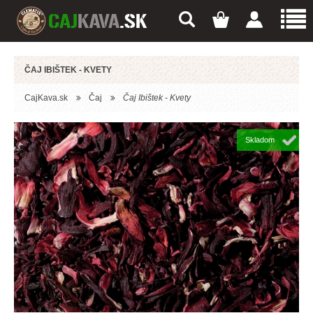
ČAJ IBIŠTEK - KVETY
CajKava.sk
Čaj
Čaj Ibištek - Kvety
Skladom