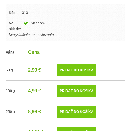
Kód:
313
Na
Skladom
sklade:
Kvety Ibišteka na osvieženie.
Cena
Váha
2,99 €
50 g
4,99 €
100 g
8,99 €
250 g